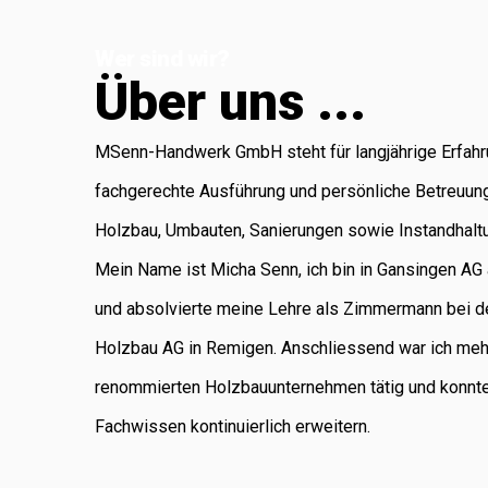
Koblenz, die für
Wer sind wir?
Administration
Ü
b
e
r
u
n
s
.
.
.
und Buchhaltung
verantwortlich ist.
MSenn-Handwerk GmbH steht für langjährige Erfahr
Als regional
fachgerechte Ausführung und persönliche Betreuun
verankertes
Holzbau, Umbauten, Sanierungen sowie Instandhalt
Unternehmen
Mein Name ist Micha Senn, ich bin in Gansingen A
legen wir
und absolvierte meine Lehre als Zimmermann bei d
grossen Wert auf
Holzbau AG in Remigen. Anschliessend war ich meh
saubere Arbeit,
renommierten Holzbauunternehmen tätig und konnt
Zuverlässigkeit
Fachwissen kontinuierlich erweitern.
und persönliche