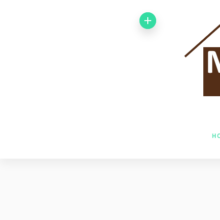
Von 1992 bis
1998 arbeitete
ich bei der
Baufirma Gfeller
AG Holzbau in
H
Baden. Im Jahr
1998 wechselte
ich zur Firma
Husner AG
Holzbau in Frick,