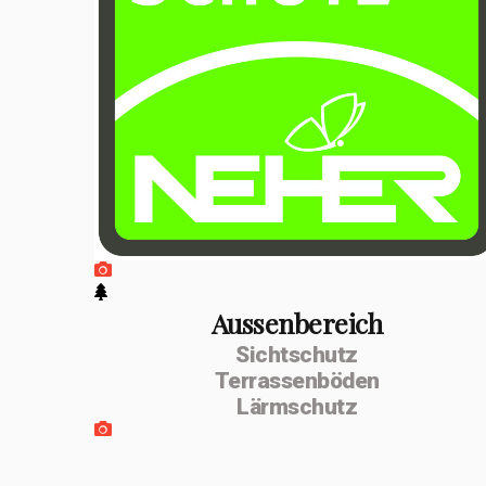
positiven
Entwicklung
erfolgte im
Februar 2026 die
Umwandlung zur
MSenn-
Handwerk GmbH.
Unterstützt
werde ich von
Aussenbereich
Sichtschutz
meiner
Terrassenböden
Lebenspartnerin
Lärmschutz
Monika Dettling-
Gassler aus