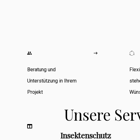
wo ich
umfangreiche
Erfahrung in den
Bereichen
Zimmerarbeiten,
Umbauten,
Beratung und
Flex
Sanierungen
Unterstützung in Ihrem
steh
sowie
Projekt
Wüns
Fassadenbau
Unsere Ser
sammeln konnte.
Insektenschutz
Berufsbegleitend