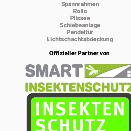
Spannrahmen
absolvierte ich
Rollo
von 2004 bis
Plissee
Schiebeanlage
2005 die
Pendeltür
Vorarbeiterschule
Lichtschachtabdeckung
in Lenzburg.
Offizieller
Partner von
Im Februar 2020
gründete ich die
Einzelfirma
MSenn-
Handwerk.
Aufgrund der