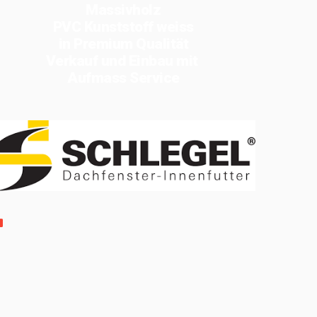
Massivholz
PVC Kunststoff weiss
in Premium Qualität
Verkauf und Einbau mit
Aufmass Service