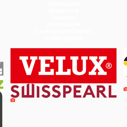
Dachfenster
Bedachung
Lukarnen
Holzfassade
Faserzement (Eternit)
Vollkernplatte