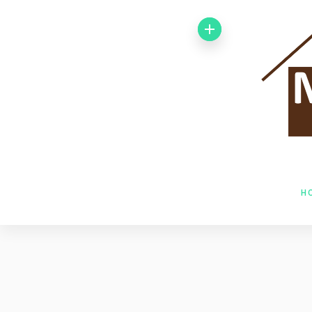
Von 1992 bis
1998 arbeitete
ich bei der
Baufirma Gfeller
AG Holzbau in
H
Baden. Im Jahr
1998 wechselte
ich zur Firma
Husner AG
Holzbau in Frick,