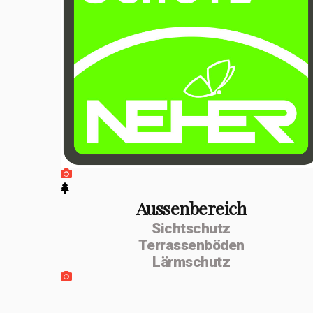
positiven
Entwicklung
erfolgte im
Februar 2026 die
Umwandlung zur
MSenn-
Handwerk GmbH.
Unterstützt
werde ich von
Aussenbereich
Sichtschutz
meiner
Terrassenböden
Lebenspartnerin
Lärmschutz
Monika Dettling-
Gassler aus