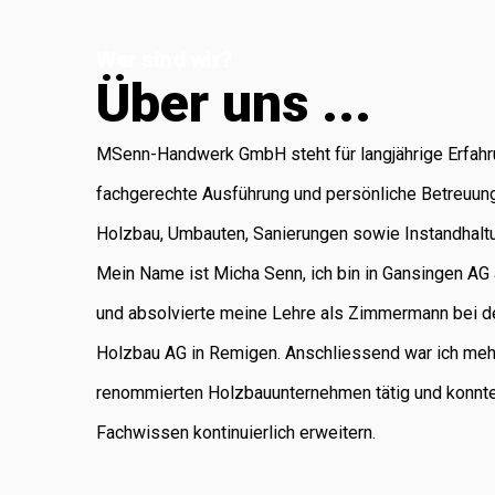
Koblenz, die für
Wer sind wir?
Administration
Ü
b
e
r
u
n
s
.
.
.
und Buchhaltung
verantwortlich ist.
MSenn-Handwerk GmbH steht für langjährige Erfahr
Als regional
fachgerechte Ausführung und persönliche Betreuun
verankertes
Holzbau, Umbauten, Sanierungen sowie Instandhalt
Unternehmen
Mein Name ist Micha Senn, ich bin in Gansingen A
legen wir
und absolvierte meine Lehre als Zimmermann bei d
grossen Wert auf
Holzbau AG in Remigen. Anschliessend war ich meh
saubere Arbeit,
renommierten Holzbauunternehmen tätig und konnt
Zuverlässigkeit
Fachwissen kontinuierlich erweitern.
und persönliche