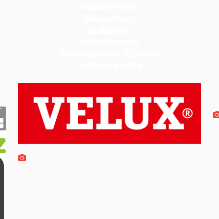
Dachfenster
Bedachung
Lukarnen
Holzfassade
Faserzement (Eternit)
Vollkernplatte