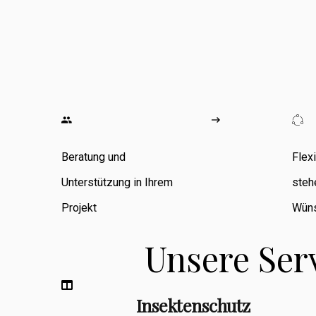
wo ich
umfangreiche
Erfahrung in den
Bereichen
Zimmerarbeiten,
Umbauten,
Beratung und
Flex
Sanierungen
Unterstützung in Ihrem
steh
sowie
Projekt
Wüns
Fassadenbau
Unsere Ser
sammeln konnte.
Insektenschutz
Berufsbegleitend