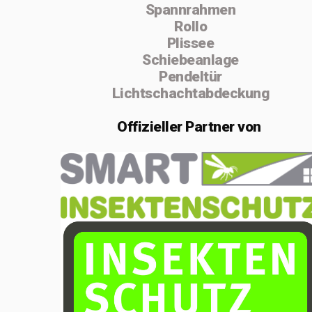
Spannrahmen
absolvierte ich
Rollo
von 2004 bis
Plissee
Schiebeanlage
2005 die
Pendeltür
Vorarbeiterschule
Lichtschachtabdeckung
in Lenzburg.
Offizieller
Partner von
Im Februar 2020
gründete ich die
Einzelfirma
MSenn-
Handwerk.
Aufgrund der