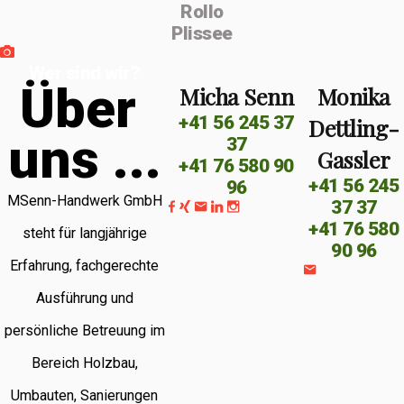
Rollo
Plissee
Wer sind wir?
Ü
b
e
r
Micha Senn
Monika
+41 56 245 37
Dettling-
u
n
s
.
.
.
37
Gassler
+41 76 580 90
+41 56 245
96
MSenn-Handwerk GmbH
37 37
+41 76 580
steht für langjährige
90 96
Erfahrung, fachgerechte
Ausführung und
persönliche Betreuung im
Bereich Holzbau,
Umbauten, Sanierungen