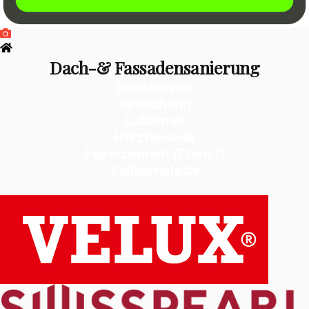
Dach-& Fassadensanierung
Dachfenster
Bedachung
Lukarnen
Holzfassade
Faserzement (Eternit)
Vollkernplatte