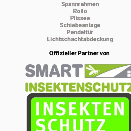
Spannrahmen
absolvierte ich
Rollo
von 2004 bis
Plissee
Schiebeanlage
2005 die
Pendeltür
Vorarbeiterschule
Lichtschachtabdeckung
in Lenzburg.
Offizieller
Partner von
Im Februar 2020
gründete ich die
Einzelfirma
MSenn-
Handwerk.
Aufgrund der