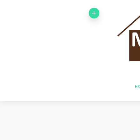
Von 1992 bis
1998 arbeitete
ich bei der
Baufirma Gfeller
AG Holzbau in
H
Baden. Im Jahr
1998 wechselte
ich zur Firma
Husner AG
Holzbau in Frick,