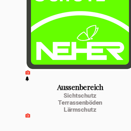
positiven
Entwicklung
erfolgte im
Februar 2026 die
Umwandlung zur
MSenn-
Handwerk GmbH.
Unterstützt
werde ich von
Aussenbereich
Sichtschutz
meiner
Terrassenböden
Lebenspartnerin
Lärmschutz
Monika Dettling-
Gassler aus