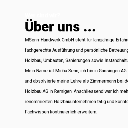
Koblenz, die für
Wer sind wir?
Administration
Ü
b
e
r
u
n
s
.
.
.
und Buchhaltung
verantwortlich ist.
MSenn-Handwerk GmbH steht für langjährige Erfahr
Als regional
fachgerechte Ausführung und persönliche Betreuun
verankertes
Holzbau, Umbauten, Sanierungen sowie Instandhalt
Unternehmen
Mein Name ist Micha Senn, ich bin in Gansingen A
legen wir
und absolvierte meine Lehre als Zimmermann bei d
grossen Wert auf
Holzbau AG in Remigen. Anschliessend war ich meh
saubere Arbeit,
renommierten Holzbauunternehmen tätig und konnt
Zuverlässigkeit
Fachwissen kontinuierlich erweitern.
und persönliche