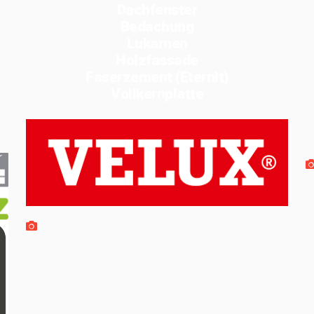
Dachfenster
Bedachung
Lukarnen
Holzfassade
Faserzement (Eternit)
Vollkernplatte