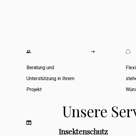
wo ich
umfangreiche
Erfahrung in den
Bereichen
Zimmerarbeiten,
Umbauten,
Beratung und
Flex
Sanierungen
Unterstützung in Ihrem
steh
sowie
Projekt
Wüns
Fassadenbau
Unsere Ser
sammeln konnte.
Insektenschutz
Berufsbegleitend