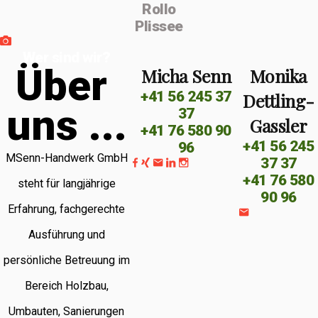
Rollo
Plissee
Wer sind wir?
Ü
b
e
r
Micha Senn
Monika
+41 56 245 37
Dettling-
u
n
s
.
.
.
37
Gassler
+41 76 580 90
+41 56 245
96
MSenn-Handwerk GmbH
37 37
+41 76 580
steht für langjährige
90 96
Erfahrung, fachgerechte
Ausführung und
persönliche Betreuung im
Bereich Holzbau,
Umbauten, Sanierungen