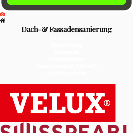
Dach-& Fassadensanierung
Dachfenster
Bedachung
Lukarnen
Holzfassade
Faserzement (Eternit)
Vollkernplatte