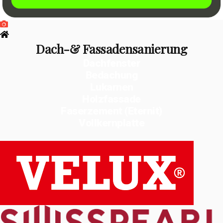
Dach-& Fassadensanierung
Dachfenster
Bedachung
Lukarnen
Holzfassade
Faserzement (Eternit)
Vollkernplatte