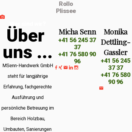
Rollo
Plissee
Wer sind wir?
Ü
b
e
r
Micha Senn
Monika
+41 56 245 37
Dettling-
u
n
s
.
.
.
37
Gassler
+41 76 580 90
+41 56 245
96
MSenn-Handwerk GmbH
37 37
+41 76 580
steht für langjährige
90 96
Erfahrung, fachgerechte
Ausführung und
persönliche Betreuung im
Bereich Holzbau,
Umbauten, Sanierungen