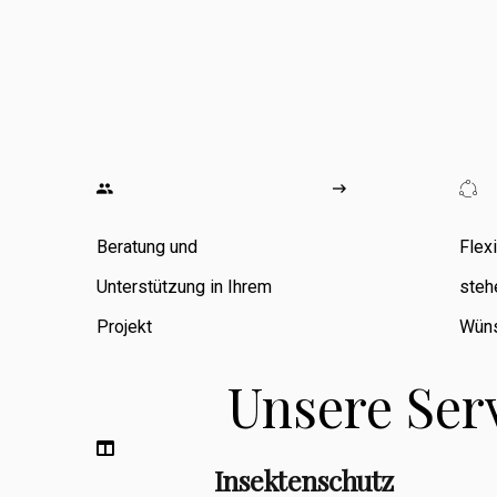
wo ich
umfangreiche
Erfahrung in den
Bereichen
Zimmerarbeiten,
Umbauten,
Beratung und
Flex
Sanierungen
Unterstützung in Ihrem
steh
sowie
Projekt
Wüns
Fassadenbau
Unsere Ser
sammeln konnte.
Insektenschutz
Berufsbegleitend