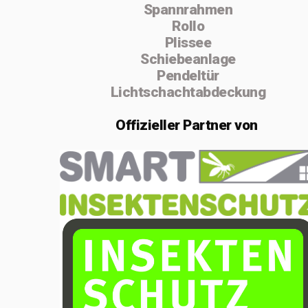
Spannrahmen
absolvierte ich
Rollo
von 2004 bis
Plissee
Schiebeanlage
2005 die
Pendeltür
Vorarbeiterschule
Lichtschachtabdeckung
in Lenzburg.
Offizieller
Partner von
Im Februar 2020
gründete ich die
Einzelfirma
MSenn-
Handwerk.
Aufgrund der