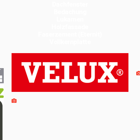
Dachfenster
Bedachung
Lukarnen
Holzfassade
Faserzement (Eternit)
Vollkernplatte