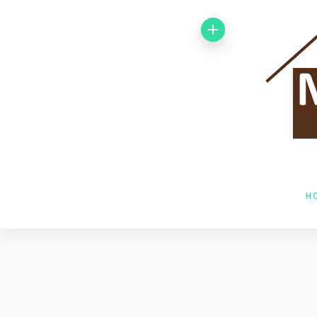
Von 1992 bis
1998 arbeitete
ich bei der
Baufirma Gfeller
AG Holzbau in
H
Baden. Im Jahr
1998 wechselte
ich zur Firma
Husner AG
Holzbau in Frick,