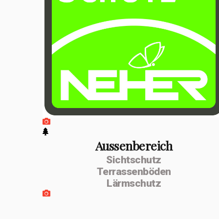
positiven
Entwicklung
erfolgte im
Februar 2026 die
Umwandlung zur
MSenn-
Handwerk GmbH.
Unterstützt
werde ich von
Aussenbereich
Sichtschutz
meiner
Terrassenböden
Lebenspartnerin
Lärmschutz
Monika Dettling-
Gassler aus