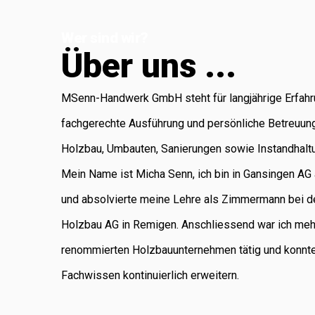
Koblenz, die für
Wer sind wir?
Administration
Ü
b
e
r
u
n
s
.
.
.
und Buchhaltung
verantwortlich ist.
MSenn-Handwerk GmbH steht für langjährige Erfahr
Als regional
fachgerechte Ausführung und persönliche Betreuun
verankertes
Holzbau, Umbauten, Sanierungen sowie Instandhalt
Unternehmen
Mein Name ist Micha Senn, ich bin in Gansingen A
legen wir
und absolvierte meine Lehre als Zimmermann bei d
grossen Wert auf
Holzbau AG in Remigen. Anschliessend war ich meh
saubere Arbeit,
renommierten Holzbauunternehmen tätig und konnt
Zuverlässigkeit
Fachwissen kontinuierlich erweitern.
und persönliche