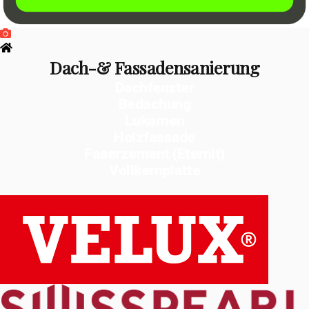
Dach-& Fassadensanierung
Dachfenster
Bedachung
Lukarnen
Holzfassade
Faserzement (Eternit)
Vollkernplatte