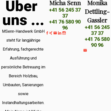
Ü
b
e
r
Micha Senn
Monika
+41 56 245 37
Dettling-
u
n
s
.
.
.
37
Gassler
+41 76 580 90
+41 56 245
96
MSenn-Handwerk GmbH
37 37
+41 76 580
steht für langjährige
90 96
Erfahrung, fachgerechte
Ausführung und
persönliche Betreuung im
Bereich Holzbau,
Umbauten, Sanierungen
sowie
Instandhaltungsarbeiten.