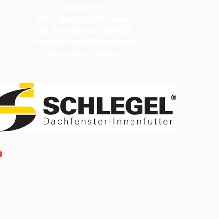
Massivholz
PVC Kunststoff weiss
in Premium Qualität
Verkauf und Einbau mit
Aufmass Service