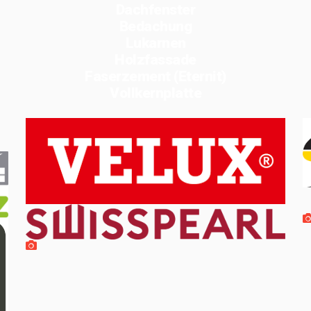
Dachfenster
Bedachung
Lukarnen
Holzfassade
Faserzement (Eternit)
Vollkernplatte