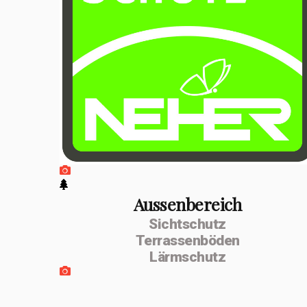
positiven
Entwicklung
erfolgte im
Februar 2026 die
Umwandlung zur
MSenn-
Handwerk GmbH.
Unterstützt
werde ich von
Aussenbereich
Sichtschutz
meiner
Terrassenböden
Lebenspartnerin
Lärmschutz
Monika Dettling-
Gassler aus