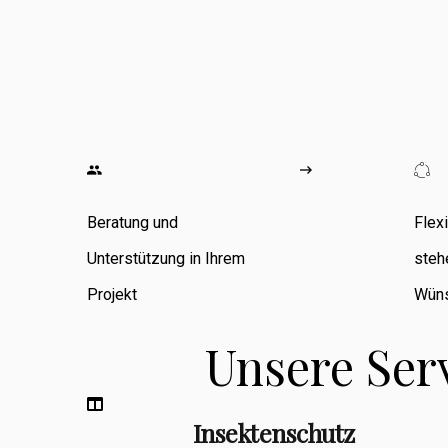
wo ich
umfangreiche
Erfahrung in den
Bereichen
Zimmerarbeiten,
Umbauten,
Beratung und
Flex
Sanierungen
Unterstützung in Ihrem
steh
sowie
Projekt
Wüns
Fassadenbau
Unsere Ser
sammeln konnte.
Insektenschutz
Berufsbegleitend