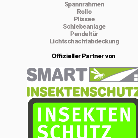
Spannrahmen
absolvierte ich
Rollo
von 2004 bis
Plissee
Schiebeanlage
2005 die
Pendeltür
Vorarbeiterschule
Lichtschachtabdeckung
in Lenzburg.
Offizieller
Partner von
Im Februar 2020
gründete ich die
Einzelfirma
MSenn-
Handwerk.
Aufgrund der