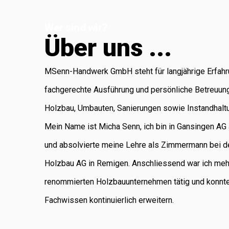
Koblenz, die für
Wer sind wir?
Administration
Ü
b
e
r
u
n
s
.
.
.
und Buchhaltung
verantwortlich ist.
MSenn-Handwerk GmbH steht für langjährige Erfahr
Als regional
fachgerechte Ausführung und persönliche Betreuun
verankertes
Holzbau, Umbauten, Sanierungen sowie Instandhalt
Unternehmen
Mein Name ist Micha Senn, ich bin in Gansingen A
legen wir
und absolvierte meine Lehre als Zimmermann bei d
grossen Wert auf
Holzbau AG in Remigen. Anschliessend war ich meh
saubere Arbeit,
renommierten Holzbauunternehmen tätig und konnt
Zuverlässigkeit
Fachwissen kontinuierlich erweitern.
und persönliche