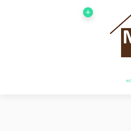
Von 1992 bis
1998 arbeitete
ich bei der
Baufirma Gfeller
AG Holzbau in
H
Baden. Im Jahr
1998 wechselte
ich zur Firma
Husner AG
Holzbau in Frick,