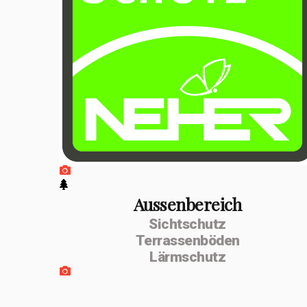
positiven
Entwicklung
erfolgte im
Februar 2026 die
Umwandlung zur
MSenn-
Handwerk GmbH.
Unterstützt
werde ich von
Aussenbereich
Sichtschutz
meiner
Terrassenböden
Lebenspartnerin
Lärmschutz
Monika Dettling-
Gassler aus