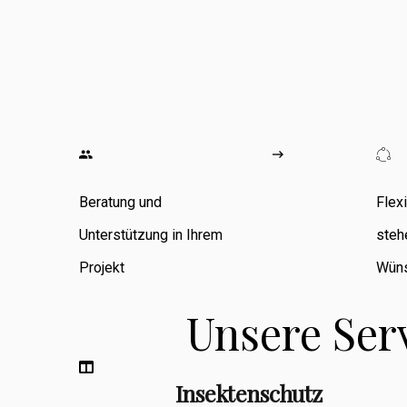
wo ich
umfangreiche
Erfahrung in den
Bereichen
Zimmerarbeiten,
Umbauten,
Beratung und
Flex
Sanierungen
Unterstützung in Ihrem
steh
sowie
Projekt
Wüns
Fassadenbau
Unsere Ser
sammeln konnte.
Insektenschutz
Berufsbegleitend