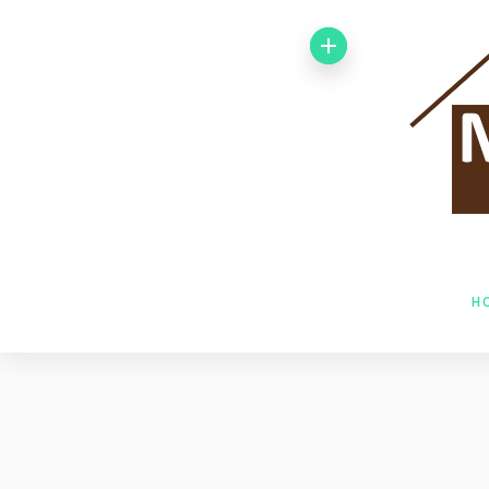
Von 1992 bis
1998 arbeitete
ich bei der
Baufirma Gfeller
AG Holzbau in
H
Baden. Im Jahr
1998 wechselte
ich zur Firma
Husner AG
Holzbau in Frick,