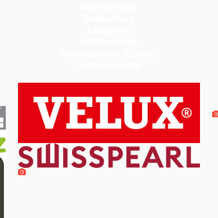
Dachfenster
Bedachung
Lukarnen
Holzfassade
Faserzement (Eternit)
Vollkernplatte