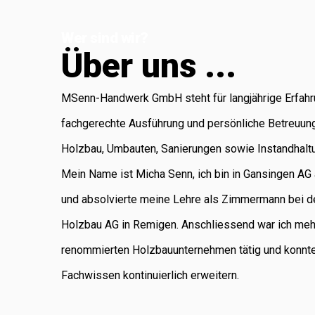
Koblenz, die für
Wer sind wir?
Administration
Ü
b
e
r
u
n
s
.
.
.
und Buchhaltung
verantwortlich ist.
MSenn-Handwerk GmbH steht für langjährige Erfahr
Als regional
fachgerechte Ausführung und persönliche Betreuun
verankertes
Holzbau, Umbauten, Sanierungen sowie Instandhalt
Unternehmen
Mein Name ist Micha Senn, ich bin in Gansingen A
legen wir
und absolvierte meine Lehre als Zimmermann bei d
grossen Wert auf
Holzbau AG in Remigen. Anschliessend war ich meh
saubere Arbeit,
renommierten Holzbauunternehmen tätig und konnt
Zuverlässigkeit
Fachwissen kontinuierlich erweitern.
und persönliche