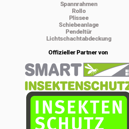
Spannrahmen
absolvierte ich
Rollo
von 2004 bis
Plissee
Schiebeanlage
2005 die
Pendeltür
Vorarbeiterschule
Lichtschachtabdeckung
in Lenzburg.
Offizieller
Partner von
Im Februar 2020
gründete ich die
Einzelfirma
MSenn-
Handwerk.
Aufgrund der