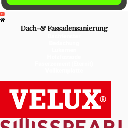
Dach-& Fassadensanierung
Dachfenster
Bedachung
Lukarnen
Holzfassade
Faserzement (Eternit)
Vollkernplatte