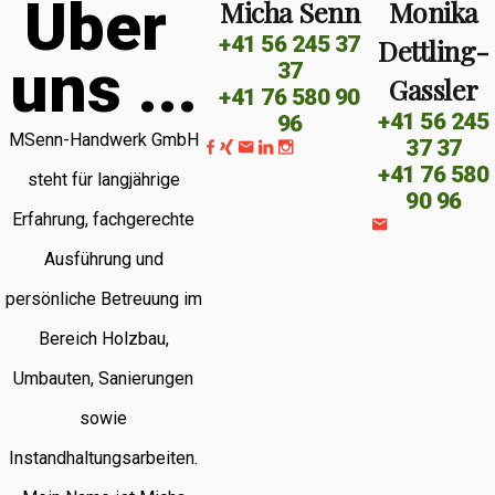
Ü
b
e
r
Micha Senn
Monika
+41 56 245 37
Dettling-
u
n
s
.
.
.
37
Gassler
+41 76 580 90
+41 56 245
96
MSenn-Handwerk GmbH
37 37
+41 76 580
steht für langjährige
90 96
Erfahrung, fachgerechte
Ausführung und
persönliche Betreuung im
Bereich Holzbau,
Umbauten, Sanierungen
sowie
Instandhaltungsarbeiten.