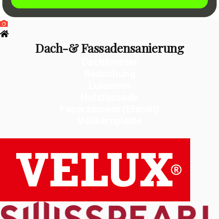
Dach-& Fassadensanierung
Dachfenster
Bedachung
Lukarnen
Holzfassade
Faserzement (Eternit)
Vollkernplatte