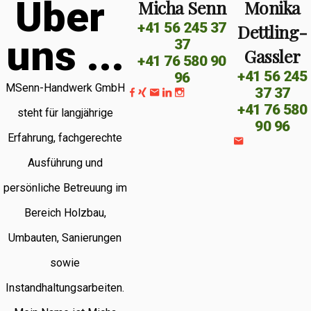
Ü
b
e
r
Micha Senn
Monika
+41 56 245 37
Dettling-
u
n
s
.
.
.
37
Gassler
+41 76 580 90
+41 56 245
96
MSenn-Handwerk GmbH
37 37
+41 76 580
steht für langjährige
90 96
Erfahrung, fachgerechte
Ausführung und
persönliche Betreuung im
Bereich Holzbau,
Umbauten, Sanierungen
sowie
Instandhaltungsarbeiten.