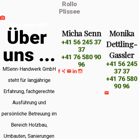
Rollo
Plissee
Wer sind wir?
Ü
b
e
r
Micha Senn
Monika
+41 56 245 37
Dettling-
u
n
s
.
.
.
37
Gassler
+41 76 580 90
+41 56 245
96
MSenn-Handwerk GmbH
37 37
+41 76 580
steht für langjährige
90 96
Erfahrung, fachgerechte
Ausführung und
persönliche Betreuung im
Bereich Holzbau,
Umbauten, Sanierungen