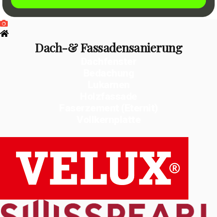
Dach-& Fassadensanierung
Dachfenster
Bedachung
Lukarnen
Holzfassade
Faserzement (Eternit)
Vollkernplatte