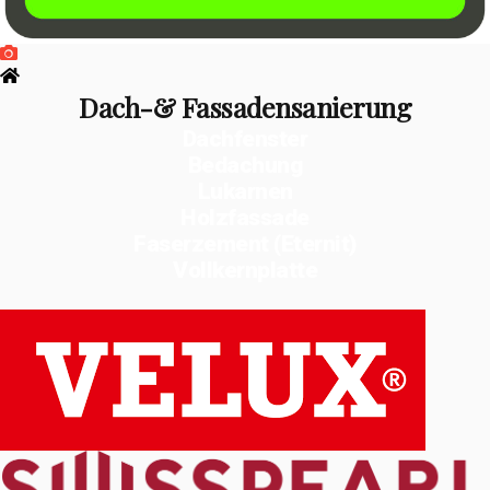
Dach-& Fassadensanierung
Dachfenster
Bedachung
Lukarnen
Holzfassade
Faserzement (Eternit)
Vollkernplatte