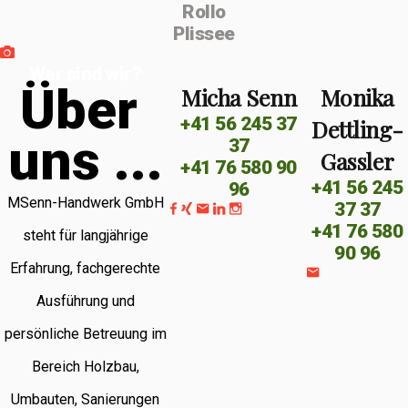
Rollo
Plissee
Wer sind wir?
Ü
b
e
r
Micha Senn
Monika
+41 56 245 37
Dettling-
u
n
s
.
.
.
37
Gassler
+41 76 580 90
+41 56 245
96
MSenn-Handwerk GmbH
37 37
+41 76 580
steht für langjährige
90 96
Erfahrung, fachgerechte
Ausführung und
persönliche Betreuung im
Bereich Holzbau,
Umbauten, Sanierungen