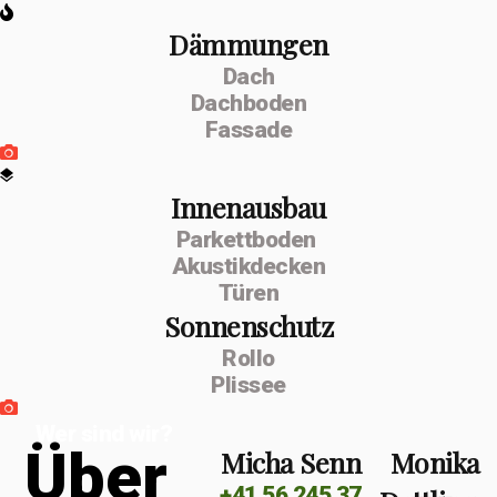
Dämmungen
Dach
Dachboden
Fassade
Innenausbau
Parkettboden
Akustikdecken
Türen
Sonnenschutz
Rollo
Plissee
Wer sind wir?
Ü
b
e
r
Micha Senn
Monika
+41 56 245 37