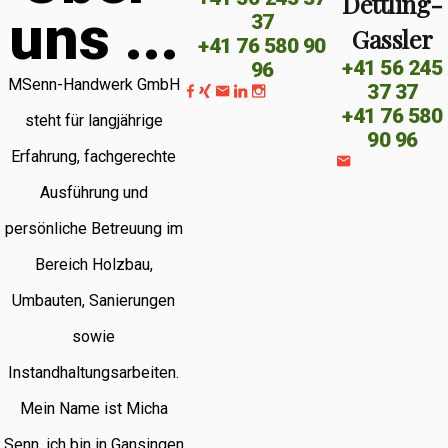
Dettling-
u
n
s
.
.
.
37
Gassler
+41 76 580 90
+41 56 245
96
MSenn-Handwerk GmbH
37 37
+41 76 580
steht für langjährige
90 96
Erfahrung, fachgerechte
Ausführung und
persönliche Betreuung im
Bereich Holzbau,
Umbauten, Sanierungen
sowie
Instandhaltungsarbeiten.
Mein Name ist Micha
Senn, ich bin in Gansingen