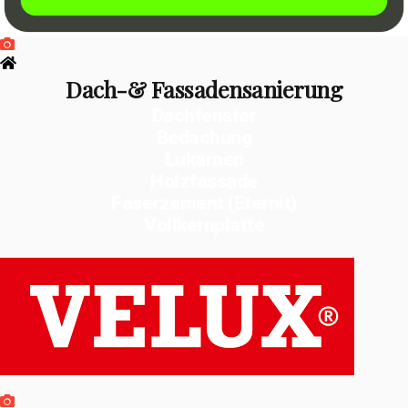
Dach-& Fassadensanierung
Dachfenster
Bedachung
Lukarnen
Holzfassade
Faserzement (Eternit)
Vollkernplatte