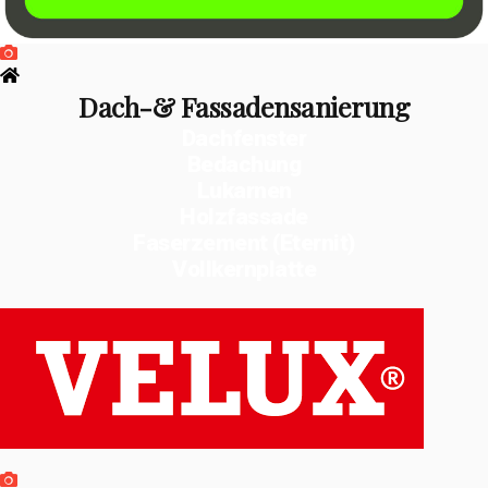
Dach-& Fassadensanierung
Dachfenster
Bedachung
Lukarnen
Holzfassade
Faserzement (Eternit)
Vollkernplatte