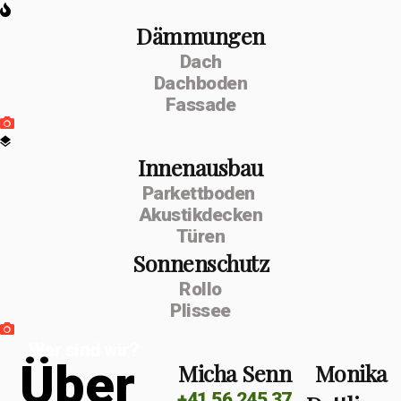
Dämmungen
Dach
Dachboden
Fassade
Innenausbau
Parkettboden
Akustikdecken
Türen
Sonnenschutz
Rollo
Plissee
Wer sind wir?
Ü
b
e
r
Micha Senn
Monika
+41 56 245 37