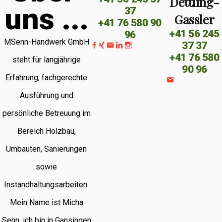
Dettling-
u
n
s
.
.
.
37
Gassler
+41 76 580 90
+41 56 245
96
MSenn-Handwerk GmbH
37 37
+41 76 580
steht für langjährige
90 96
Erfahrung, fachgerechte
Ausführung und
persönliche Betreuung im
Bereich Holzbau,
Umbauten, Sanierungen
sowie
Instandhaltungsarbeiten.
Mein Name ist Micha
Senn, ich bin in Gansingen