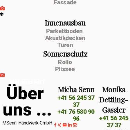
Fassade
Innenausbau
Parkettboden
Akustikdecken
Türen
Sonnenschutz
Rollo
Plissee
Wer sind wir?
Ü
b
e
r
Micha Senn
Monika
+41 56 245 37
Dettling-
u
n
s
.
.
.
37
Gassler
+41 76 580 90
+41 56 245
96
MSenn-Handwerk GmbH
37 37