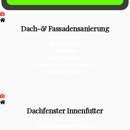
Dach-& Fassadensanierung
Dachfenster
Bedachung
Lukarnen
Holzfassade
Faserzement (Eternit)
Vollkernplatte
Dachfenster Innenfutter
Massivholz
PVC Kunststoff weiss