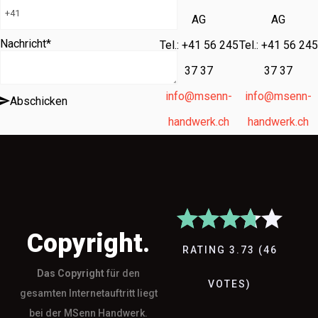
AG
AG
Nachricht
*
Tel.: +41 56 245
Tel.: +41 56 245
37 37
37 37
info@msenn-
info@msenn-
Abschicken
handwerk.ch
handwerk.ch
Copyright.
RATING
3.73
(
46
Das
Copyright
für den
VOTES
)
gesamten Internetauftritt liegt
bei der MSenn Handwerk.