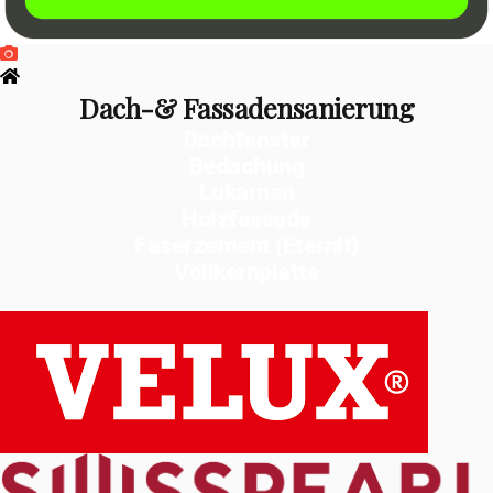
Dach-& Fassadensanierung
Dachfenster
Bedachung
Lukarnen
Holzfassade
Faserzement (Eternit)
Vollkernplatte