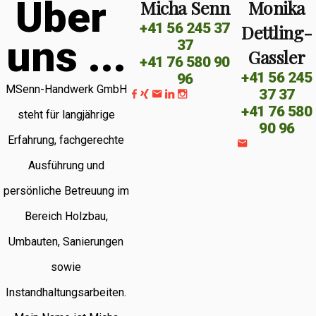
Ü
b
e
r
Micha Senn
Monika
+41 56 245 37
Dettling-
u
n
s
.
.
.
37
Gassler
+41 76 580 90
+41 56 245
96
MSenn-Handwerk GmbH
37 37
+41 76 580
steht für langjährige
90 96
Erfahrung, fachgerechte
Ausführung und
persönliche Betreuung im
Bereich Holzbau,
Umbauten, Sanierungen
sowie
Instandhaltungsarbeiten.