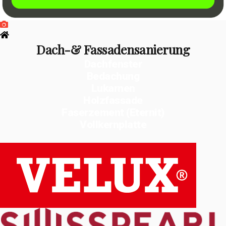
Dach-& Fassadensanierung
Dachfenster
Bedachung
Lukarnen
Holzfassade
Faserzement (Eternit)
Vollkernplatte