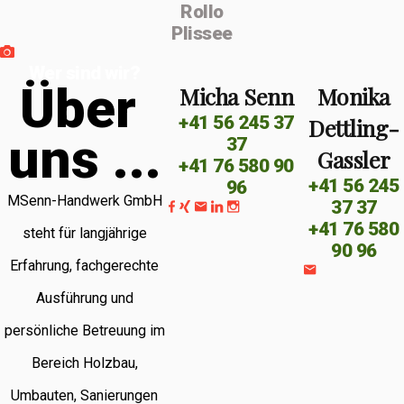
Rollo
Plissee
Wer sind wir?
Ü
b
e
r
Micha Senn
Monika
+41 56 245 37
Dettling-
u
n
s
.
.
.
37
Gassler
+41 76 580 90
+41 56 245
96
MSenn-Handwerk GmbH
37 37
+41 76 580
steht für langjährige
90 96
Erfahrung, fachgerechte
Ausführung und
persönliche Betreuung im
Bereich Holzbau,
Umbauten, Sanierungen