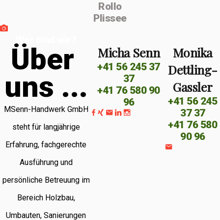
Rollo
Plissee
Wer sind wir?
Ü
b
e
r
Micha Senn
Monika
+41 56 245 37
Dettling-
u
n
s
.
.
.
37
Gassler
+41 76 580 90
+41 56 245
96
MSenn-Handwerk GmbH
37 37
+41 76 580
steht für langjährige
90 96
Erfahrung, fachgerechte
Ausführung und
persönliche Betreuung im
Bereich Holzbau,
Umbauten, Sanierungen