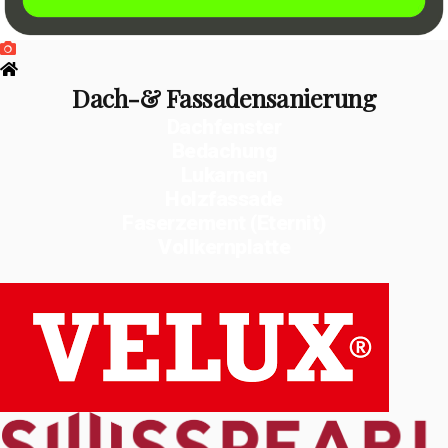
Dach-& Fassadensanierung
Dachfenster
Bedachung
Lukarnen
Holzfassade
Faserzement (Eternit)
Vollkernplatte