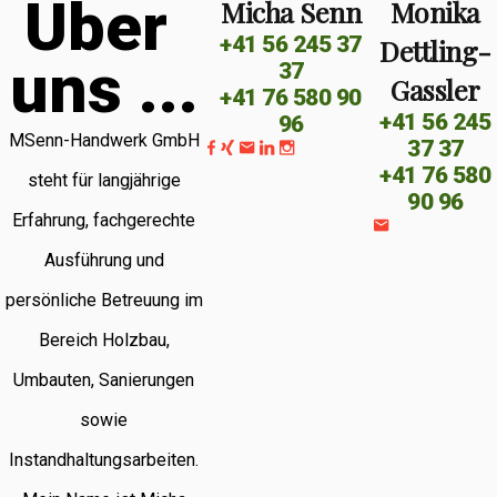
Ü
b
e
r
Micha Senn
Monika
+41 56 245 37
Dettling-
u
n
s
.
.
.
37
Gassler
+41 76 580 90
+41 56 245
96
MSenn-Handwerk GmbH
37 37
+41 76 580
steht für langjährige
90 96
Erfahrung, fachgerechte
Ausführung und
persönliche Betreuung im
Bereich Holzbau,
Umbauten, Sanierungen
sowie
Instandhaltungsarbeiten.