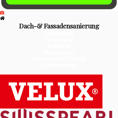
Dach-& Fassadensanierung
Dachfenster
Bedachung
Lukarnen
Holzfassade
Faserzement (Eternit)
Vollkernplatte