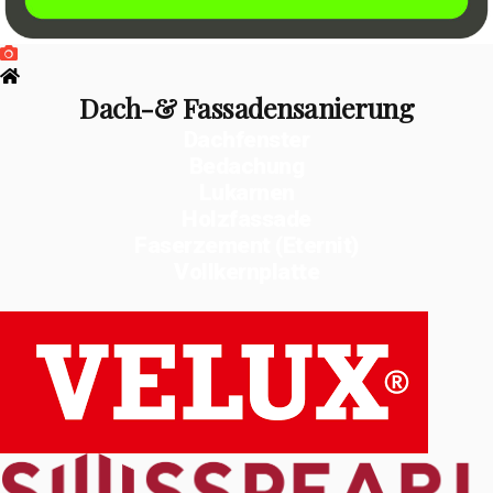
Dach-& Fassadensanierung
Dachfenster
Bedachung
Lukarnen
Holzfassade
Faserzement (Eternit)
Vollkernplatte