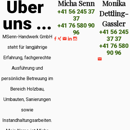
Ü
b
e
r
Micha Senn
Monika
+41 56 245 37
Dettling-
u
n
s
.
.
.
37
Gassler
+41 76 580 90
+41 56 245
96
MSenn-Handwerk GmbH
37 37
+41 76 580
steht für langjährige
90 96
Erfahrung, fachgerechte
Ausführung und
persönliche Betreuung im
Bereich Holzbau,
Umbauten, Sanierungen
sowie
Instandhaltungsarbeiten.