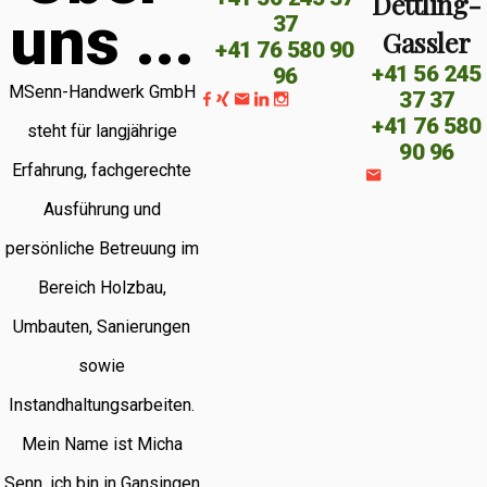
Dettling-
u
n
s
.
.
.
37
Gassler
+41 76 580 90
+41 56 245
96
MSenn-Handwerk GmbH
37 37
+41 76 580
steht für langjährige
90 96
Erfahrung, fachgerechte
Ausführung und
persönliche Betreuung im
Bereich Holzbau,
Umbauten, Sanierungen
sowie
Instandhaltungsarbeiten.
Mein Name ist Micha
Senn, ich bin in Gansingen