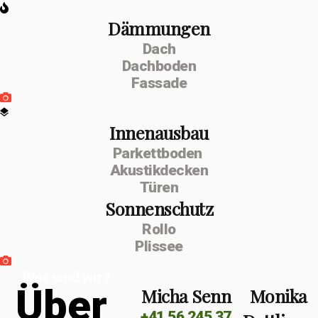
Dämmungen
Dach
Dachboden
Fassade
Innenausbau
Parkettboden
Akustikdecken
Türen
Sonnenschutz
Rollo
Plissee
Wer sind wir?
Ü
b
e
r
Micha Senn
Monika
+41 56 245 37