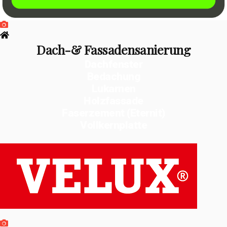
Dach-& Fassadensanierung
Dachfenster
Bedachung
Lukarnen
Holzfassade
Faserzement (Eternit)
Vollkernplatte