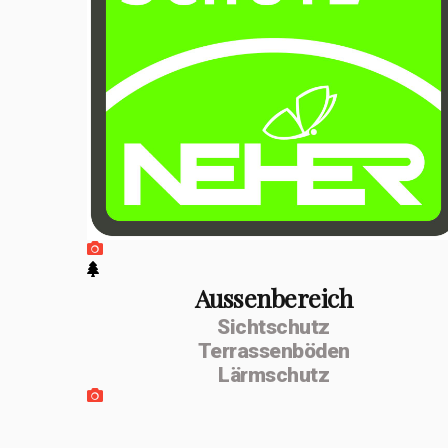
positiven
Entwicklung
erfolgte im
Februar 2026 die
Umwandlung zur
MSenn-
Handwerk GmbH.
Unterstützt
werde ich von
Aussenbereich
Sichtschutz
meiner
Terrassenböden
Lebenspartnerin
Lärmschutz
Monika Dettling-
Gassler aus