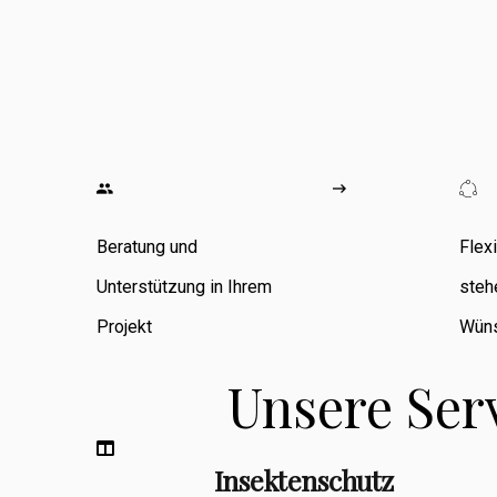
wo ich
umfangreiche
Erfahrung in den
Bereichen
Zimmerarbeiten,
Umbauten,
Beratung und
Flex
Sanierungen
Unterstützung in Ihrem
steh
sowie
Projekt
Wüns
Fassadenbau
Unsere Ser
sammeln konnte.
Insektenschutz
Berufsbegleitend