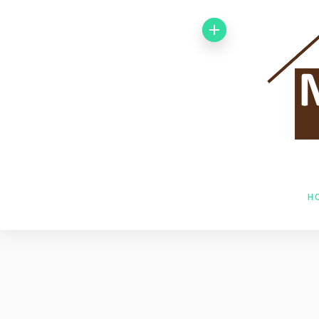
Von 1992 bis
1998 arbeitete
ich bei der
Baufirma Gfeller
AG Holzbau in
H
Baden. Im Jahr
1998 wechselte
ich zur Firma
Husner AG
Holzbau in Frick,