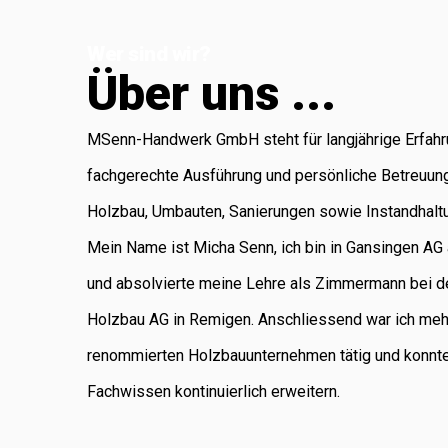
Koblenz, die für
Wer sind wir?
Administration
Ü
b
e
r
u
n
s
.
.
.
und Buchhaltung
verantwortlich ist.
MSenn-Handwerk GmbH steht für langjährige Erfahr
Als regional
fachgerechte Ausführung und persönliche Betreuun
verankertes
Holzbau, Umbauten, Sanierungen sowie Instandhalt
Unternehmen
Mein Name ist Micha Senn, ich bin in Gansingen A
legen wir
und absolvierte meine Lehre als Zimmermann bei d
grossen Wert auf
Holzbau AG in Remigen. Anschliessend war ich meh
saubere Arbeit,
renommierten Holzbauunternehmen tätig und konnt
Zuverlässigkeit
Fachwissen kontinuierlich erweitern.
und persönliche