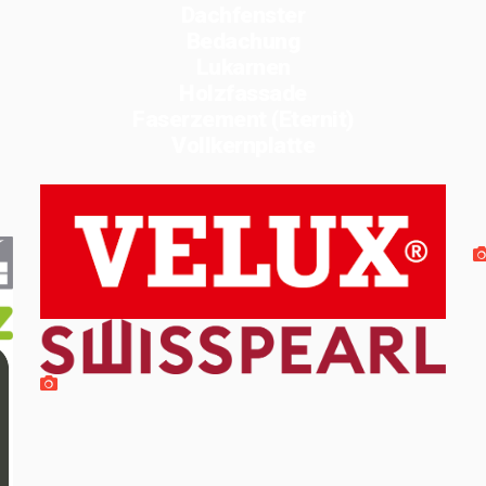
Dachfenster
Bedachung
Lukarnen
Holzfassade
Faserzement (Eternit)
Vollkernplatte