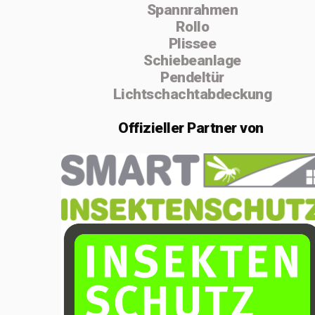
Spannrahmen
absolvierte ich
Rollo
von 2004 bis
Plissee
Schiebeanlage
2005 die
Pendeltür
Vorarbeiterschule
Lichtschachtabdeckung
in Lenzburg.
Offizieller
Partner von
Im Februar 2020
gründete ich die
Einzelfirma
MSenn-
Handwerk.
Aufgrund der