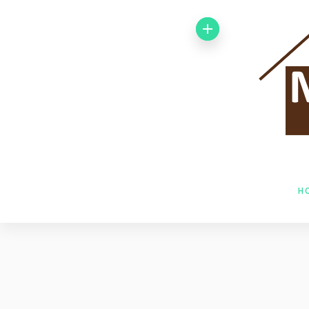
Von 1992 bis
1998 arbeitete
ich bei der
Baufirma Gfeller
AG Holzbau in
H
Baden. Im Jahr
1998 wechselte
ich zur Firma
Husner AG
Holzbau in Frick,