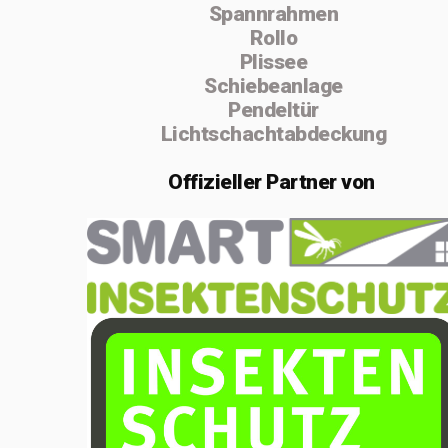
Spannrahmen
absolvierte ich
Rollo
von 2004 bis
Plissee
Schiebeanlage
2005 die
Pendeltür
Vorarbeiterschule
Lichtschachtabdeckung
in Lenzburg.
Offizieller
Partner von
Im Februar 2020
gründete ich die
Einzelfirma
MSenn-
Handwerk.
Aufgrund der