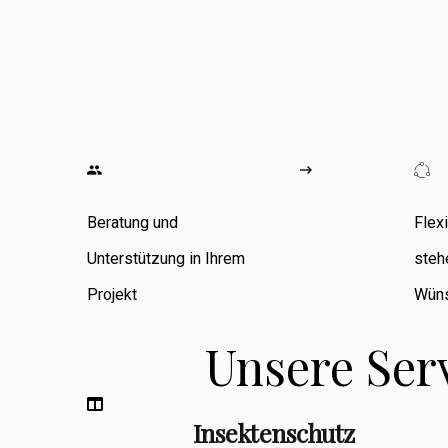
wo ich
umfangreiche
Erfahrung in den
Bereichen
Zimmerarbeiten,
Umbauten,
Beratung und
Flex
Sanierungen
Unterstützung in Ihrem
steh
sowie
Projekt
Wüns
Fassadenbau
Unsere Ser
sammeln konnte.
Insektenschutz
Berufsbegleitend