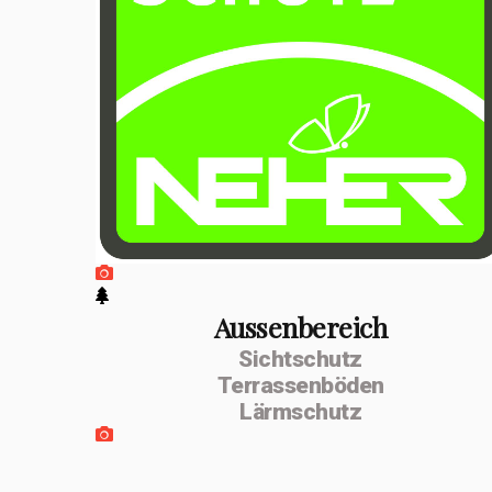
positiven
Entwicklung
erfolgte im
Februar 2026 die
Umwandlung zur
MSenn-
Handwerk GmbH.
Unterstützt
werde ich von
Aussenbereich
Sichtschutz
meiner
Terrassenböden
Lebenspartnerin
Lärmschutz
Monika Dettling-
Gassler aus