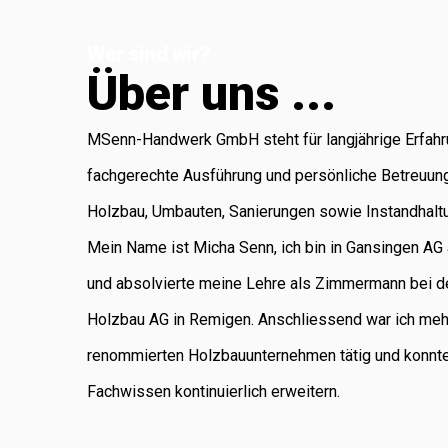
Koblenz, die für
Wer sind wir?
Administration
Ü
b
e
r
u
n
s
.
.
.
und Buchhaltung
verantwortlich ist.
MSenn-Handwerk GmbH steht für langjährige Erfahr
Als regional
fachgerechte Ausführung und persönliche Betreuun
verankertes
Holzbau, Umbauten, Sanierungen sowie Instandhalt
Unternehmen
Mein Name ist Micha Senn, ich bin in Gansingen A
legen wir
und absolvierte meine Lehre als Zimmermann bei d
grossen Wert auf
Holzbau AG in Remigen. Anschliessend war ich meh
saubere Arbeit,
renommierten Holzbauunternehmen tätig und konnt
Zuverlässigkeit
Fachwissen kontinuierlich erweitern.
und persönliche