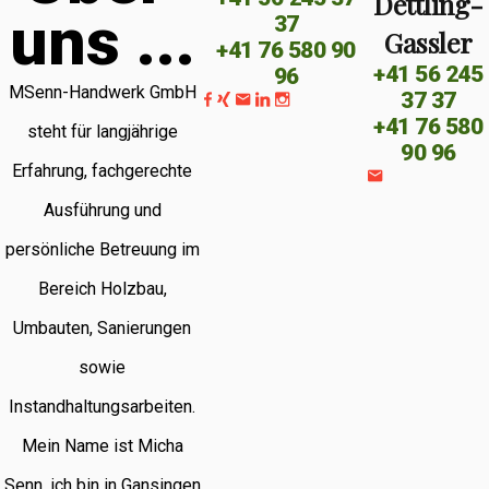
Dettling-
u
n
s
.
.
.
37
Gassler
+41 76 580 90
+41 56 245
96
MSenn-Handwerk GmbH
37 37
+41 76 580
steht für langjährige
90 96
Erfahrung, fachgerechte
Ausführung und
persönliche Betreuung im
Bereich Holzbau,
Umbauten, Sanierungen
sowie
Instandhaltungsarbeiten.
Mein Name ist Micha
Senn, ich bin in Gansingen