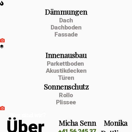
Dämmungen
Dach
Dachboden
Fassade
Innenausbau
Parkettboden
Akustikdecken
Türen
Sonnenschutz
Rollo
Plissee
Wer sind wir?
Ü
b
e
r
Micha Senn
Monika
+41 56 245 37