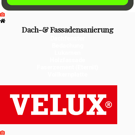
Dach-& Fassadensanierung
Dachfenster
Bedachung
Lukarnen
Holzfassade
Faserzement (Eternit)
Vollkernplatte