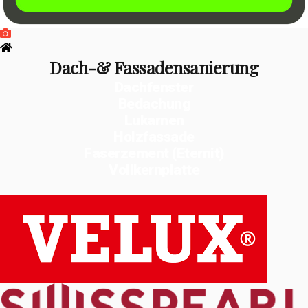
Dach-& Fassadensanierung
Dachfenster
Bedachung
Lukarnen
Holzfassade
Faserzement (Eternit)
Vollkernplatte