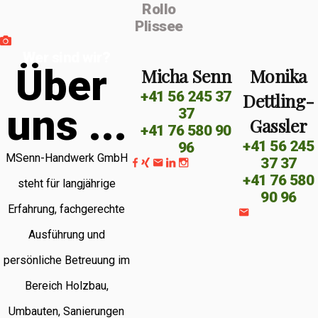
Rollo
Plissee
Wer sind wir?
Ü
b
e
r
Micha Senn
Monika
+41 56 245 37
Dettling-
u
n
s
.
.
.
37
Gassler
+41 76 580 90
+41 56 245
96
MSenn-Handwerk GmbH
37 37
+41 76 580
steht für langjährige
90 96
Erfahrung, fachgerechte
Ausführung und
persönliche Betreuung im
Bereich Holzbau,
Umbauten, Sanierungen