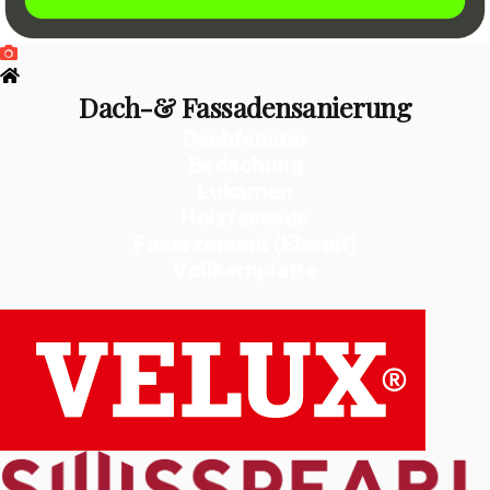
Dach-& Fassadensanierung
Dachfenster
Bedachung
Lukarnen
Holzfassade
Faserzement (Eternit)
Vollkernplatte