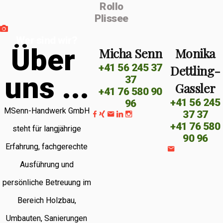
Rollo
Plissee
Wer sind wir?
Ü
b
e
r
Micha Senn
Monika
+41 56 245 37
Dettling-
u
n
s
.
.
.
37
Gassler
+41 76 580 90
+41 56 245
96
MSenn-Handwerk GmbH
37 37
+41 76 580
steht für langjährige
90 96
Erfahrung, fachgerechte
Ausführung und
persönliche Betreuung im
Bereich Holzbau,
Umbauten, Sanierungen