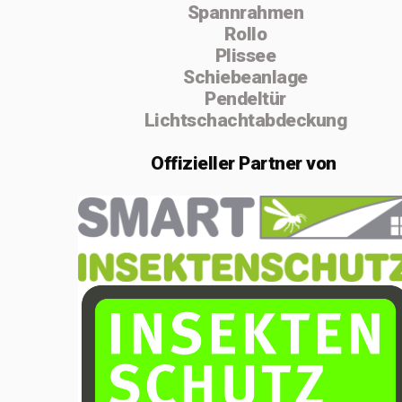
Spannrahmen
absolvierte ich
Rollo
von 2004 bis
Plissee
Schiebeanlage
2005 die
Pendeltür
Vorarbeiterschule
Lichtschachtabdeckung
in Lenzburg.
Offizieller
Partner von
Im Februar 2020
gründete ich die
Einzelfirma
MSenn-
Handwerk.
Aufgrund der