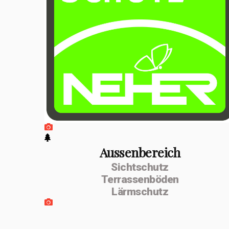
positiven
Entwicklung
erfolgte im
Februar 2026 die
Umwandlung zur
MSenn-
Handwerk GmbH.
Unterstützt
werde ich von
Aussenbereich
Sichtschutz
meiner
Terrassenböden
Lebenspartnerin
Lärmschutz
Monika Dettling-
Gassler aus