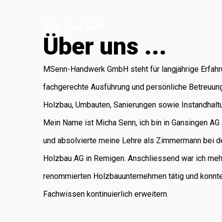
Koblenz, die für
Wer sind wir?
Administration
Ü
b
e
r
u
n
s
.
.
.
und Buchhaltung
verantwortlich ist.
MSenn-Handwerk GmbH steht für langjährige Erfahr
Als regional
fachgerechte Ausführung und persönliche Betreuun
verankertes
Holzbau, Umbauten, Sanierungen sowie Instandhalt
Unternehmen
Mein Name ist Micha Senn, ich bin in Gansingen A
legen wir
und absolvierte meine Lehre als Zimmermann bei d
grossen Wert auf
Holzbau AG in Remigen. Anschliessend war ich meh
saubere Arbeit,
renommierten Holzbauunternehmen tätig und konnt
Zuverlässigkeit
Fachwissen kontinuierlich erweitern.
und persönliche