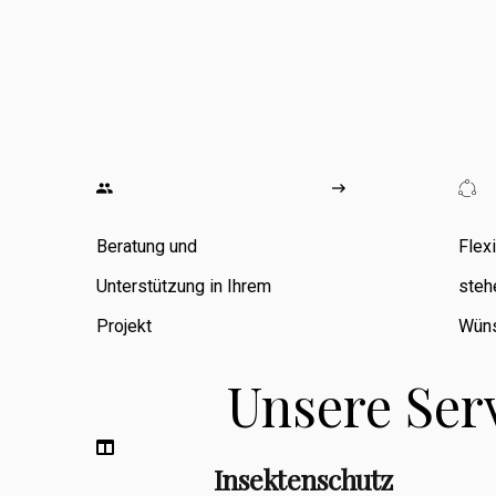
wo ich
umfangreiche
Erfahrung in den
Bereichen
Zimmerarbeiten,
Umbauten,
Beratung und
Flex
Sanierungen
Unterstützung in Ihrem
steh
sowie
Projekt
Wüns
Fassadenbau
Unsere Ser
sammeln konnte.
Insektenschutz
Berufsbegleitend