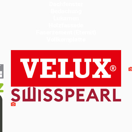
Dachfenster
Bedachung
Lukarnen
Holzfassade
Faserzement (Eternit)
Vollkernplatte