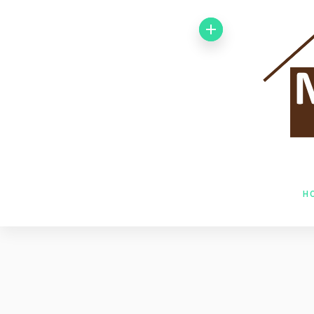
Von 1992 bis
1998 arbeitete
ich bei der
Baufirma Gfeller
AG Holzbau in
H
Baden. Im Jahr
1998 wechselte
ich zur Firma
Husner AG
Holzbau in Frick,