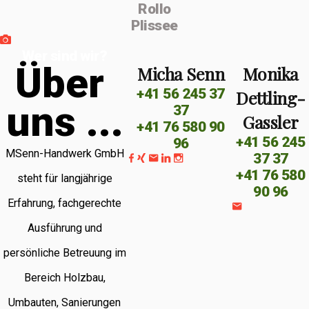
Rollo
Plissee
Wer sind wir?
Ü
b
e
r
Micha Senn
Monika
+41 56 245 37
Dettling-
u
n
s
.
.
.
37
Gassler
+41 76 580 90
+41 56 245
96
MSenn-Handwerk GmbH
37 37
+41 76 580
steht für langjährige
90 96
Erfahrung, fachgerechte
Ausführung und
persönliche Betreuung im
Bereich Holzbau,
Umbauten, Sanierungen