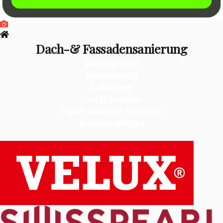
Dach-& Fassadensanierung
Dachfenster
Bedachung
Lukarnen
Holzfassade
Faserzement (Eternit)
Vollkernplatte