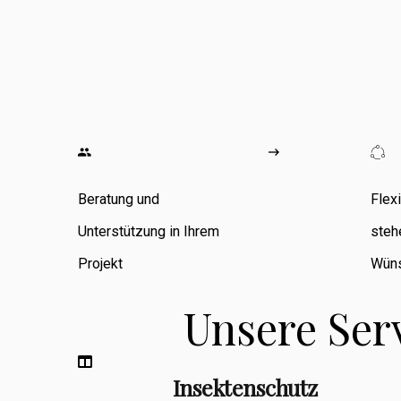
wo ich
umfangreiche
Erfahrung in den
Bereichen
Zimmerarbeiten,
Umbauten,
Beratung und
Flex
Sanierungen
Unterstützung in Ihrem
steh
sowie
Projekt
Wüns
Fassadenbau
Unsere Ser
sammeln konnte.
Insektenschutz
Berufsbegleitend