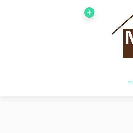
Von 1992 bis
1998 arbeitete
ich bei der
Baufirma Gfeller
AG Holzbau in
H
Baden. Im Jahr
1998 wechselte
ich zur Firma
Husner AG
Holzbau in Frick,