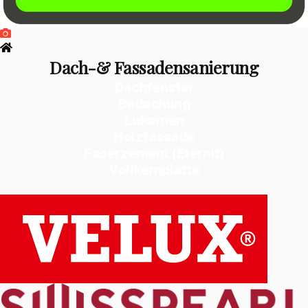
Dach-& Fassadensanierung
Dachfenster
Bedachung
Lukarnen
Holzfassade
Faserzement (Eternit)
Vollkernplatte