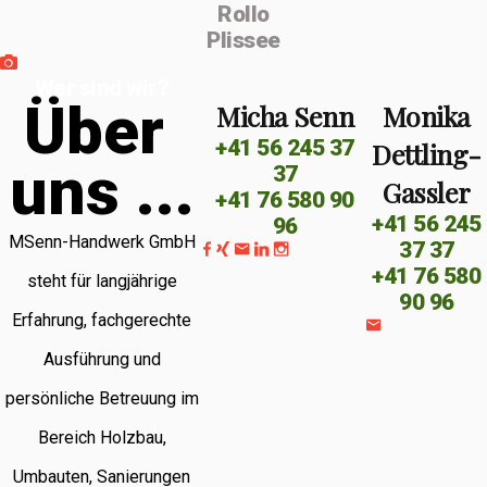
Rollo
Plissee
Wer sind wir?
Ü
b
e
r
Micha Senn
Monika
+41 56 245 37
Dettling-
u
n
s
.
.
.
37
Gassler
+41 76 580 90
+41 56 245
96
MSenn-Handwerk GmbH
37 37
+41 76 580
steht für langjährige
90 96
Erfahrung, fachgerechte
Ausführung und
persönliche Betreuung im
Bereich Holzbau,
Umbauten, Sanierungen